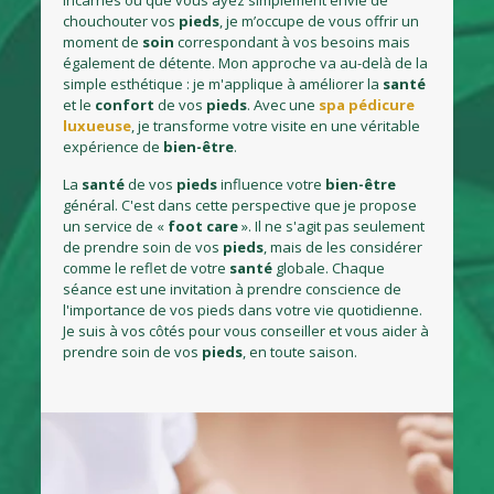
incarnés ou que vous ayez simplement envie de
chouchouter vos
pieds
, je m’occupe de vous offrir un
moment de
soin
correspondant à vos besoins mais
également de détente. Mon approche va au-delà de la
simple esthétique : je m'applique à améliorer la
santé
et le
confort
de vos
pieds
. Avec une
spa
pédicure
luxueuse
, je transforme votre visite en une véritable
expérience de
bien-être
.
La
santé
de vos
pieds
influence votre
bien-être
général. C'est dans cette perspective que je propose
un service de «
foot
care
». Il ne s'agit pas seulement
de prendre soin de vos
pieds
, mais de les considérer
comme le reflet de votre
santé
globale. Chaque
séance est une invitation à prendre conscience de
l'importance de vos pieds dans votre vie quotidienne.
Je suis à vos côtés pour vous conseiller et vous aider à
prendre soin de vos
pieds
, en toute saison.