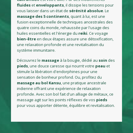
fluides
et
enveloppants
, il dissipe les tensions pour
vous laisser dans un état de
sérénité
absolue
. Le
massage
des
5 continents
, quant à lui, est une
fusion exceptionnelle de techniques ancestrales des
quatre coins du monde, rehaussée par l'usage des
huiles essentielles et l'énergie du
reiki
. Ce voyage
bien-être
en deux étapes assure une détoxification,
une relaxation profonde et une revitalisation du
système immunitaire.
Découvrez le
massage
à la bougie, dédié au
soin
des
pieds
, une douce caresse qui nourrit votre
peau
et
stimule la libération d'endorphines pour une
sensation de bonheur profond. Ou, profitez du
massage
au
bol
Kansu
, une pratique ancestrale
indienne offrant une expérience de relaxation
profonde. Avec son bol fait d'un alliage de métaux, ce
massage agit sur les points réflexes de vos
pieds
pour vous apporter détente, équilibre et revitalisation.