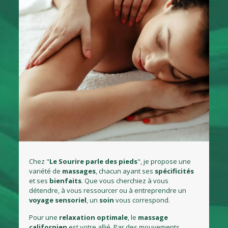
Chez "
Le Sourire parle des pieds
", je propose une
variété de
massages
, chacun ayant ses
spécificités
et ses
bienfaits
. Que vous cherchiez à vous
détendre, à vous ressourcer ou à entreprendre un
voyage
sensoriel
, un
soin
vous correspond.
Pour une
relaxation
optimale
, le
massage
californien
est votre allié. Par des mouvements