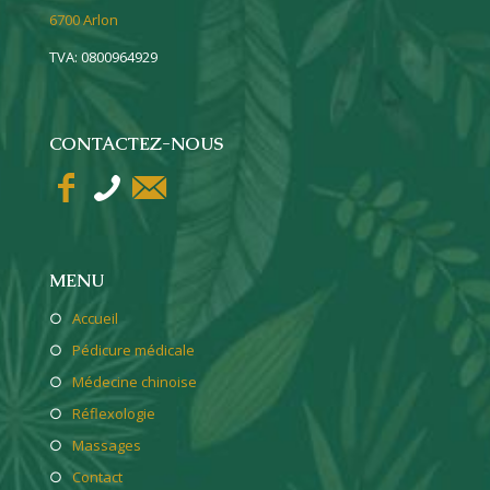
6700 Arlon
TVA: 0800964929
CONTACTEZ-NOUS
MENU
○
Accueil
○
Pédicure médicale
○
Médecine chinoise
○
Réflexologie
○
Massages
○
Contact