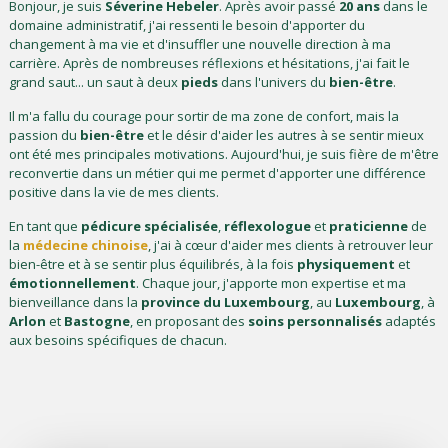
Bonjour, je suis
Séverine
Hebeler
. Après avoir passé
20
ans
dans le
domaine administratif, j'ai ressenti le besoin d'apporter du
changement à ma vie et d'insuffler une nouvelle direction à ma
carrière. Après de nombreuses réflexions et hésitations, j'ai fait le
grand saut... un saut à deux
pieds
dans l'univers du
bien-être
.
Il m'a fallu du courage pour sortir de ma zone de confort, mais la
passion du
bien-être
et le désir d'aider les autres à se sentir mieux
ont été mes principales motivations. Aujourd'hui, je suis fière de m'être
reconvertie dans un métier qui me permet d'apporter une différence
positive dans la vie de mes clients.
En tant que
pédicure
spécialisée
,
réflexologue
et
praticienne
de
la
médecine
chinoise
, j'ai à cœur d'aider mes clients à retrouver leur
bien-être et à se sentir plus équilibrés, à la fois
physiquement
et
émotionnellement
. Chaque jour, j'apporte mon expertise et ma
bienveillance dans la
province
du
Luxembourg
, au
Luxembourg
, à
Arlon
et
Bastogne
, en proposant des
soins
personnalisés
adaptés
aux besoins spécifiques de chacun.