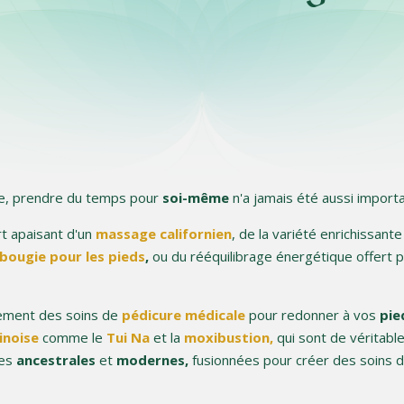
e, prendre du temps pour
soi-même
n'a jamais été aussi importa
t apaisant d'un
massage californien
, de la variété enrichissante
bougie pour les pieds
,
ou du rééquilibrage énergétique offert
lement des soins de
pédicure médicale
pour redonner à vos
pie
inoise
comme le
Tui Na
et la
moxibustion,
qui sont de véritable
ues
ancestrales
et
modernes,
fusionnées pour créer des soins 