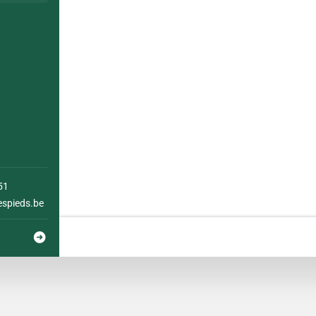
51
espieds.be