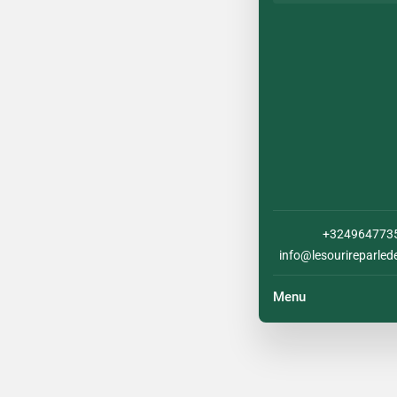
+324964773
info@lesourireparled
Menu